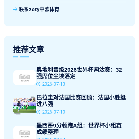
联系
zoty中欧体育
推荐文章
奥地利晋级2026世界杯淘汰赛：32
强席位尘埃落定
2026-07-13
巴拉圭对法国比赛回顾：法国小胜挺
进八强
2026-07-10
墨西哥9分领跑A组：世界杯小组赛
成绩整理