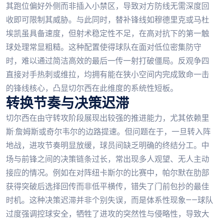
其跑位偏好外侧而非插入小禁区，导致对方防线无需深度回
收即可限制其威胁。与此同时，替补锋线如穆德里克或马杜
埃凯虽具备速度，但射术稳定性不足，在高对抗下的第一触
球处理常显粗糙。这种配置使得球队在面对低位密集防守
时，难以通过简洁高效的最后一传一射打破僵局。反观争四
直接对手热刺或维拉，均拥有能在狭小空间内完成致命一击
的锋线核心，凸显切尔西在此维度的系统性短板。
转换节奏与决策迟滞
切尔西在由守转攻阶段展现出较强的推进能力，尤其依赖里
斯·詹姆斯或奇尔韦尔的边路提速。但问题在于，一旦转入阵
地战，进攻节奏明显放缓，球员间缺乏明确的终结分工。中
场与前锋之间的决策链条过长，常出现多人观望、无人主动
接应的情况。例如在对阵纽卡斯尔的比赛中，帕尔默在肋部
获得突破后选择回传而非低平横传，错失了门前包抄的最佳
时机。这种决策迟滞并非个别失误，而是体系性现象——球队
过度强调控球安全，牺牲了进攻的突然性与侵略性，导致大