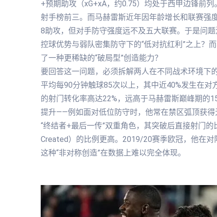
+预期助攻（xG+xA，约0.75）均处于西甲边锋
射手榜前三。而马赫雷斯近年因年龄增长和联赛强度下
8助攻，但对手防守强度远不及五大联赛。于是问题
控球优势与弱队密集防守下的“低对抗红利”之上？
了一种更稀缺的“破局型”创造能力？
要回答这一问题，必须拆解两人在不同战术环境下
平均每90分钟触球85次以上，其中近40%发生在
的射门转化率高达22%，远高于马赫雷斯巅峰期的
提升——例如面对低位防守时，他常在禁区弧顶获
“终结者+最后一传”双重角色，其突破后直接射门的比例
Created）的比例更高。2019/20赛季欧冠
这种“非对称创造”在数据上难以完全体现。