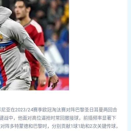
亚在2023/24赛季欧冠淘汰赛对阵巴黎圣日耳曼两回合
关键战中，他面对高位逼抢时常回撤接球，前插频率显著下
汰赛对阵多特蒙德和巴黎时，分别贡献1球1助和2次关键传球，