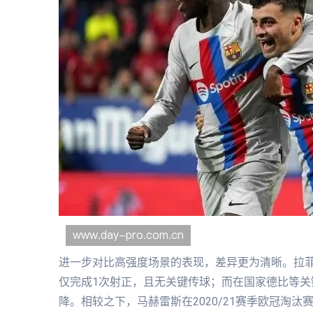
进一步对比高强度场景的表现，差异更为清晰。拉菲尼
仅完成1次射正，且无关键传球；而在国家德比等
降。相较之下，马赫雷斯在2020/21赛季欧冠淘