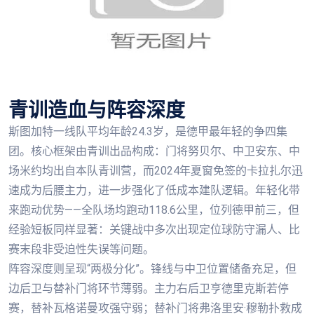
青训造血与阵容深度
斯图加特一线队平均年龄24.3岁，是德甲最年轻的争四集
团。核心框架由青训出品构成：门将努贝尔、中卫安东、中
场米约均出自本队青训营，而2024年夏窗免签的卡拉扎尔迅
速成为后腰主力，进一步强化了低成本建队逻辑。年轻化带
来跑动优势——全队场均跑动118.6公里，位列德甲前三，但
经验短板同样显著：关键战中多次出现定位球防守漏人、比
赛末段非受迫性失误等问题。
阵容深度则呈现“两极分化”。锋线与中卫位置储备充足，但
边后卫与替补门将环节薄弱。主力右后卫亨德里克斯若停
赛，替补瓦格诺曼攻强守弱；替补门将弗洛里安·穆勒扑救成