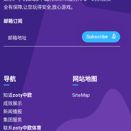
全有保障,让您玩得安全,放心游戏。
邮箱订阅
Subscribe
导航
网站地图
知道
zoty中欧
SiteMap
成效展示
新闻播报
集团服务
联系
zoty中欧体育