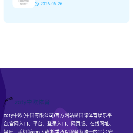
2026-06-26
zoty中欧·(中国有限公司)官方网站是国际体育娱乐平
台,官网入口、平台、登录入口、网页版、在线网址、
娱乐、手机版app下载,将秉承以服务为唯一的宗旨,安