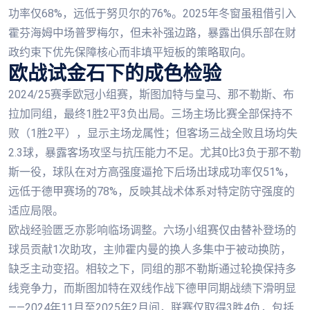
功率仅68%，远低于努贝尔的76%。2025年冬窗虽租借引入
霍芬海姆中场普罗梅尔，但未补强边路，暴露出俱乐部在财
政约束下优先保障核心而非填平短板的策略取向。
欧战试金石下的成色检验
2024/25赛季欧冠小组赛，斯图加特与皇马、那不勒斯、布
拉加同组，最终1胜2平3负出局。三场主场比赛全部保持不
败（1胜2平），显示主场龙属性；但客场三战全败且场均失
2.3球，暴露客场攻坚与抗压能力不足。尤其0比3负于那不勒
斯一役，球队在对方高强度逼抢下后场出球成功率仅51%，
远低于德甲赛场的78%，反映其战术体系对特定防守强度的
适应局限。
欧战经验匮乏亦影响临场调整。六场小组赛仅由替补登场的
球员贡献1次助攻，主帅霍内曼的换人多集中于被动换防，
缺乏主动变招。相较之下，同组的那不勒斯通过轮换保持多
线竞争力，而斯图加特在双线作战下德甲同期战绩下滑明显
——2024年11月至2025年2月间，联赛仅取得3胜4负，包括