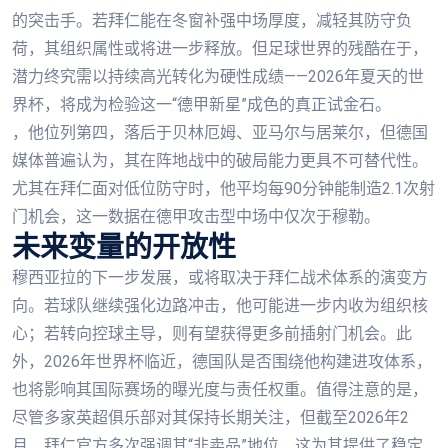
的突击手。若拜仁能在冬窗补强中场厚度，减轻其防守负
荷，其组织属性或将进一步释放。但足球世界的残酷在于，
潜力终究需以持续高光转化为硬性成绩——2026年夏天的世
界杯，将成为检验这一“德甲新星”成色的真正试金石。
，他位列第四，落后于贝林厄姆、亚马尔与居莱尔，但德国
媒体普遍认为，其在阵地战中的破局能力更具不可替代性。
尤其在拜仁面对低位防守时，他平均每90分钟能制造2.1次射
门机会，这一数据在德甲攻击型中场中仅次于穆勒。
未来变量的开放性
穆西亚拉的下一步发展，或将取决于拜仁战术体系的演变方
向。若球队继续强化边路冲击，他可能进一步内收为组织核
心；若转向控球主导，则有望获得更多前插射门机会。此
外，2026年世界杯临近，德国队是否围绕他构建进攻体系，
也将影响其国际赛场的曝光度与责任权重。值得注意的是，
尽管多家英超俱乐部对其保持长期关注，但截至2026年2
月，拜仁官方多次强调其“非卖品”地位，这为其提供了稳定