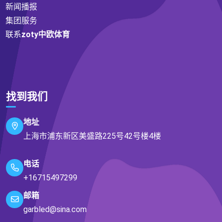
新闻播报
集团服务
联系
zoty中欧体育
找到我们
地址
上海市浦东新区美盛路225号42号楼4楼
电话
+16715497299
邮箱
garbled@sina.com