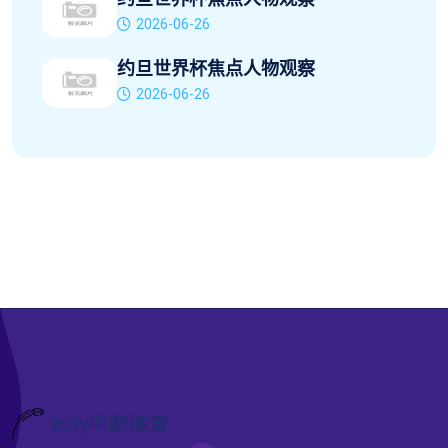
2026-06-26
约旦世界杯焦点人物观察
2026-06-26