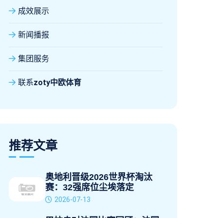
成效展示
新闻播报
集团服务
联系
zoty中欧体育
推荐文章
奥地利晋级2026世界杯淘汰
赛：32强席位尘埃落定
2026-07-13