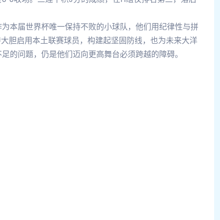
作为本届世界杯唯一保持不败的小球队，他们用纪律性与拼
伯特大胆启用本土联赛球员，构建起坚固防线，也为未来大洋
不足的问题，仍是他们迈向更高舞台必须跨越的障碍。