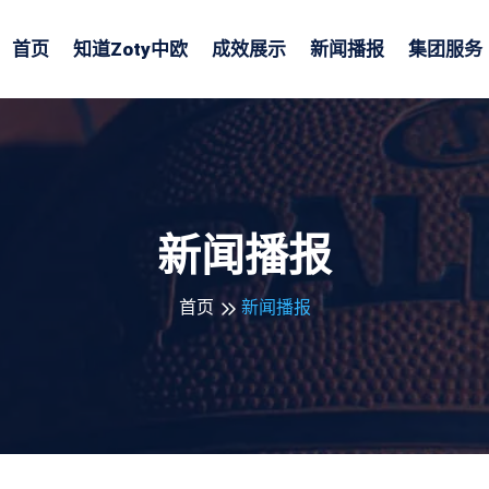
首页
知道
Zoty中欧
成效展示
新闻播报
集团服务
新闻播报
首页
新闻播报