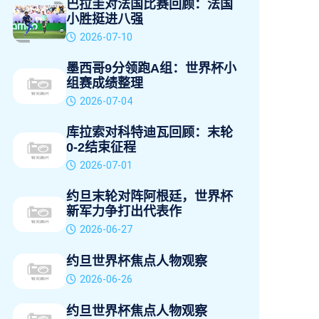
巴拉圭对法国比赛回顾：法国
小胜挺进八强
2026-07-10
墨西哥9分领跑A组：世界杯小
组赛成绩整理
2026-07-04
库拉索对科特迪瓦回顾：末轮
0-2结束征程
2026-07-01
约旦末轮对阵阿根廷，世界杯
新军力争打出代表作
2026-06-27
约旦世界杯焦点人物观察
2026-06-26
约旦世界杯焦点人物观察