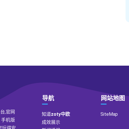
导航
网站地图
台,官网
知道
zoty中欧
SiteMap
、手机版
成效展示
您玩得安