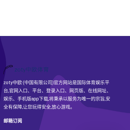
zoty中欧·(中国有限公司)官方网站是国际体育娱乐平
台,官网入口、平台、登录入口、网页版、在线网址、
娱乐、手机版app下载,将秉承以服务为唯一的宗旨,安
全有保障,让您玩得安全,放心游戏。
邮箱订阅