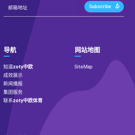
Subscribe
导航
网站地图
知道
zoty中欧
SiteMap
成效展示
新闻播报
集团服务
联系
zoty中欧体育