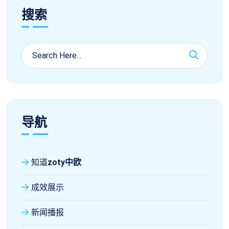
搜索
导航
知道
zoty中欧
成效展示
新闻播报