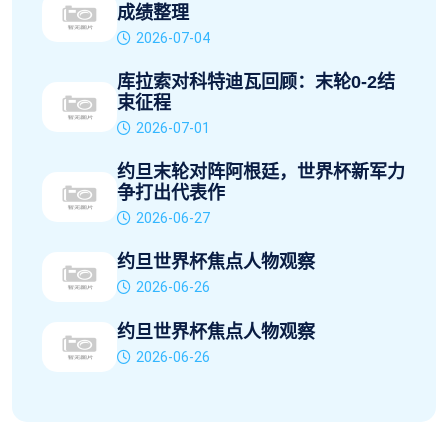
成绩整理
2026-07-04
库拉索对科特迪瓦回顾：末轮0-2结
束征程
2026-07-01
约旦末轮对阵阿根廷，世界杯新军力
争打出代表作
2026-06-27
约旦世界杯焦点人物观察
2026-06-26
约旦世界杯焦点人物观察
2026-06-26