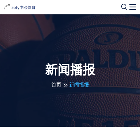
新闻播报
首页
新闻播报