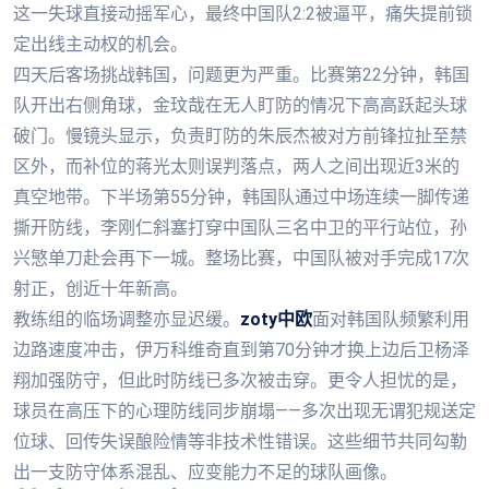
这一失球直接动摇军心，最终中国队2:2被逼平，痛失提前锁
定出线主动权的机会。
四天后客场挑战韩国，问题更为严重。比赛第22分钟，韩国
队开出右侧角球，金玟哉在无人盯防的情况下高高跃起头球
破门。慢镜头显示，负责盯防的朱辰杰被对方前锋拉扯至禁
区外，而补位的蒋光太则误判落点，两人之间出现近3米的
真空地带。下半场第55分钟，韩国队通过中场连续一脚传递
撕开防线，李刚仁斜塞打穿中国队三名中卫的平行站位，孙
兴慜单刀赴会再下一城。整场比赛，中国队被对手完成17次
射正，创近十年新高。
教练组的临场调整亦显迟缓。
zoty中欧
面对韩国队频繁利用
边路速度冲击，伊万科维奇直到第70分钟才换上边后卫杨泽
翔加强防守，但此时防线已多次被击穿。更令人担忧的是，
球员在高压下的心理防线同步崩塌——多次出现无谓犯规送定
位球、回传失误酿险情等非技术性错误。这些细节共同勾勒
出一支防守体系混乱、应变能力不足的球队画像。