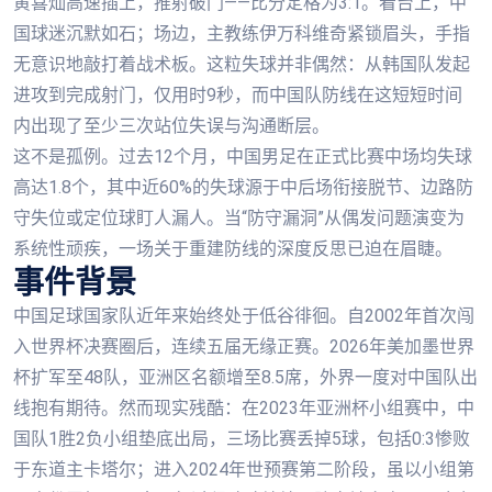
黄喜灿高速插上，推射破门——比分定格为3:1。看台上，中
国球迷沉默如石；场边，主教练伊万科维奇紧锁眉头，手指
无意识地敲打着战术板。这粒失球并非偶然：从韩国队发起
进攻到完成射门，仅用时9秒，而中国队防线在这短短时间
内出现了至少三次站位失误与沟通断层。
这不是孤例。过去12个月，中国男足在正式比赛中场均失球
高达1.8个，其中近60%的失球源于中后场衔接脱节、边路防
守失位或定位球盯人漏人。当“防守漏洞”从偶发问题演变为
系统性顽疾，一场关于重建防线的深度反思已迫在眉睫。
事件背景
中国足球国家队近年来始终处于低谷徘徊。自2002年首次闯
入世界杯决赛圈后，连续五届无缘正赛。2026年美加墨世界
杯扩军至48队，亚洲区名额增至8.5席，外界一度对中国队出
线抱有期待。然而现实残酷：在2023年亚洲杯小组赛中，中
国队1胜2负小组垫底出局，三场比赛丢掉5球，包括0:3惨败
于东道主卡塔尔；进入2024年世预赛第二阶段，虽以小组第