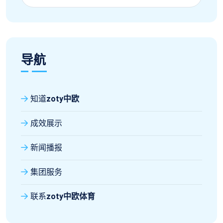
导航
知道
zoty中欧
成效展示
新闻播报
集团服务
联系
zoty中欧体育