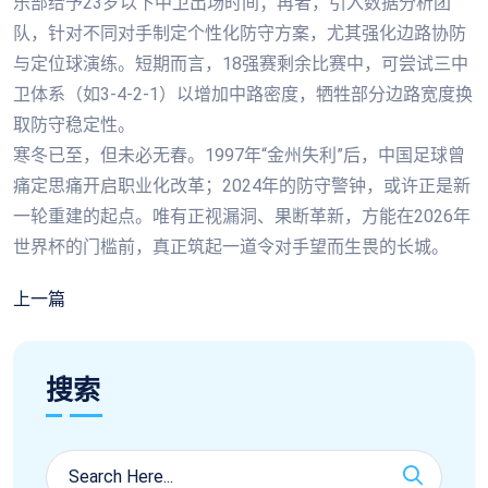
乐部给予23岁以下中卫出场时间；再者，引入数据分析团
队，针对不同对手制定个性化防守方案，尤其强化边路协防
与定位球演练。短期而言，18强赛剩余比赛中，可尝试三中
卫体系（如3-4-2-1）以增加中路密度，牺牲部分边路宽度换
取防守稳定性。
寒冬已至，但未必无春。1997年“金州失利”后，中国足球曾
痛定思痛开启职业化改革；2024年的防守警钟，或许正是新
一轮重建的起点。唯有正视漏洞、果断革新，方能在2026年
世界杯的门槛前，真正筑起一道令对手望而生畏的长城。
上一篇
搜索