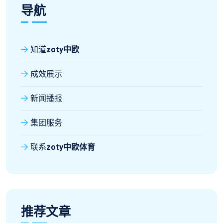
导航
知道
zoty中欧
成效展示
新闻播报
集团服务
联系
zoty中欧体育
推荐文章