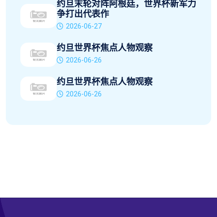
约旦末轮对阵阿根廷，世界杯新军力
争打出代表作
2026-06-27
约旦世界杯焦点人物观察
2026-06-26
约旦世界杯焦点人物观察
2026-06-26