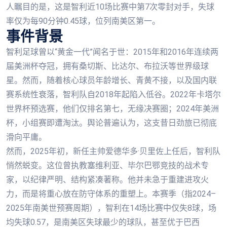
人瞩目的是，这是智利近10场比赛中第7次零封对手，失球
率仅为每90分钟0.45球，位列南美区第一。
事件背景
智利足球曾以“黄金一代”闻名于世：2015年和2016年连续两
届美洲杯夺冠，拥有桑切斯、比达尔、布拉沃等世界级球
星。然而，随着核心球员年龄增长、青黄不接，以及国内联
赛系统性衰落，智利队自2018年起陷入低谷。2022年卡塔尔
世界杯预选赛，他们仅排名第七，无缘决赛圈；2024年美洲
杯，小组赛即遭淘汰。舆论普遍认为，这支昔日劲旅已彻底
滑向平庸。
然而，2025年初，新任主帅爱德华多·贝里佐上任后，智利队
悄然蜕变。这位曾执教塞维利亚、毕尔巴鄂竞技的战术专
家，以纪律严明、结构紧凑著称。他并未急于重建进攻火
力，而是将重心放在防守体系的重塑上。本赛季（指2024–
2025年南美世预赛周期），智利在14场比赛中仅失8球，场
均失球0.57，是南美区失球最少的球队，甚至优于巴西