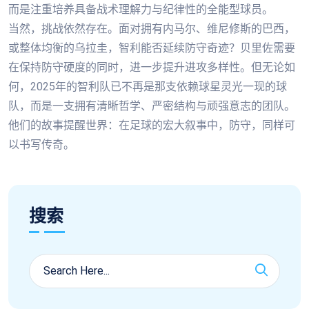
而是注重培养具备战术理解力与纪律性的全能型球员。
当然，挑战依然存在。面对拥有内马尔、维尼修斯的巴西，
或整体均衡的乌拉圭，智利能否延续防守奇迹？贝里佐需要
在保持防守硬度的同时，进一步提升进攻多样性。但无论如
何，2025年的智利队已不再是那支依赖球星灵光一现的球
队，而是一支拥有清晰哲学、严密结构与顽强意志的团队。
他们的故事提醒世界：在足球的宏大叙事中，防守，同样可
以书写传奇。
搜索