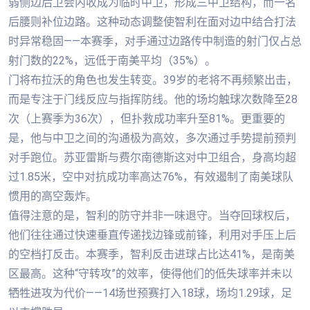
弱侧边后卫会内收成为临时中卫，形成三中卫结构，而一名
后腰则补位边路。这种动态调整使智利在面对边中结合打法
时异常稳固——本赛季，对手通过边路传中制造的射门仅占总
射门数的22%，远低于南美平均（35%）。
门将布拉沃的角色也发生转变。39岁的老将不再频繁出击，
而是专注于门线反应与指挥防线。他的场均触球次数降至28
次（上赛季为36次），但扑救成功率升至81%。更重要的
是，他与中卫之间的沟通极为高效，多次通过手势提前预判
对手跑位。苏亚雷斯与费尔南德斯这对中卫组合，身高均超
过1.85米，空中对抗成功率高达76%，有效遏制了南美球队
惯用的高空轰炸。
值得注意的是，智利的防守并非一味退守。当夺回球权后，
他们往往通过快速垂直传递找边锋或前锋，利用对手压上后
的空档打反击。本赛季，智利反击进球占比达41%，是南美
区最高。这种“守转攻”的效率，使得他们的低失球率并未以
牺牲进攻为代价——14场世预赛打入18球，场均1.29球，足