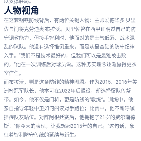
以支撑胜局。
人物视角
在这套钢铁防线背后，有两位关键人物：主帅爱德华多·贝里
佐与门将克劳迪奥·布拉沃。贝里佐曾在西甲证明过自己的防
守调教能力，但接手智利时，他面对的是士气低落、战术混
乱的球队。他没有选择推倒重来，而是从最基础的防守纪律
入手。“我们不是技术最好的，但我们可以是最难被击败
的，”他在一次训练后对球员说。这种务实理念逐渐赢得更衣
室信任。
而布拉沃，则是这条防线的精神图腾。作为2015、2016年美
洲杯冠军队长，他本可在2022年后退役，却选择留队传帮
带。如今，他不仅是门将，更是防线的“教练”。训练中，他
亲自指导年轻中卫如何阅读对手跑位；比赛中，他不断呼喊
提醒队友站位。对阵阿根廷赛后，他拥抱了21岁的费尔南德
斯：“你今天的表现，让我想起2015年的自己。”这句话，象
征着智利防守传统的延续与新生。