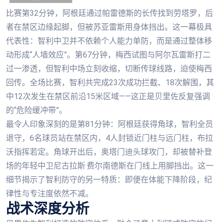
比赛第32分钟，阿根廷通过帕雷德斯的长传找到劳塔罗，后
者在禁区边缘起脚，但被苏亚雷斯用身体挡出。这一幕极具
代表性：智利中卫并不依赖个人能力单防，而是通过整体移
动形成“人墙效应”。第67分钟，梅西试图与阿尔瓦雷斯打二
过一渗透，但智利中场立刻收缩，切断传球线路，迫使梅西
回传。全场比赛，智利共完成23次成功拦截、18次解围，其
中12次发生在禁区前沿15米区域——这正是贝里佐反复强调
的“危险缓冲带”。
最令人印象深刻的是第81分钟：阿根廷获得角球，智利全员
退守，6名球员站在禁区内，4人封锁近门柱与远门柱，布拉
沃指挥若定。角球开出后，奥塔门迪头球攻门，却被替补登
场的年轻中卫尼古拉斯·费尔南德斯在门线上用脚挡出。这一
细节揭示了智利防守的另一特质：即便在体能下降阶段，纪
律性与专注度依然不减。
战术深度分析