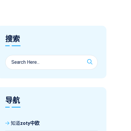
搜索
导航
知道
zoty中欧