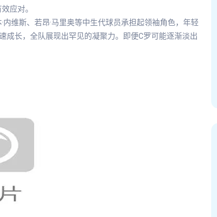
有效应对。
·内维斯、若昂·马里奥等中生代球员承担起领袖角色，年轻
迅速成长，全队展现出罕见的凝聚力。即便C罗可能逐渐淡出
。