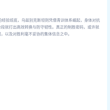
的经验班底，乌兹别克斯坦则凭借青训体系崛起，身体对抗
阶段就打出高效转换与防守韧性。真正的制胜密码，或许就
同，以及对胜利毫不妥协的集体信念之中。