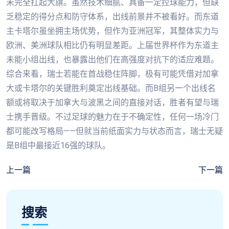
未完全扛起大旗。虽然技术细腻、具备一定控球能力，但缺
乏稳定的得分点和防守体系，出线前景并不被看好。而东道
主卡塔尔虽坐拥主场优势，但作为亚洲冠军，其整体实力与
欧洲、美洲球队相比仍有明显差距。上届世界杯作为东道主
未能小组出线，也暴露出他们在高强度对抗下的适应难题。
综合来看，瑞士若能在首战稳住阵脚，极有可能凭借对加拿
大或卡塔尔的关键胜利奠定出线基础。而B组另一个出线名
额或将取决于加拿大与波黑之间的直接对话，胜者有望与瑞
士携手晋级。不过足球的魅力在于不确定性，任何一场冷门
都可能改写格局——但就当前纸面实力与状态而言，瑞士无疑
是B组中最接近16强的球队。
上一篇
下一篇
搜索