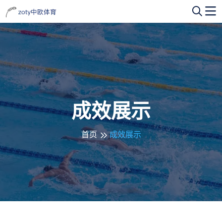
成效展示
首页
成效展示