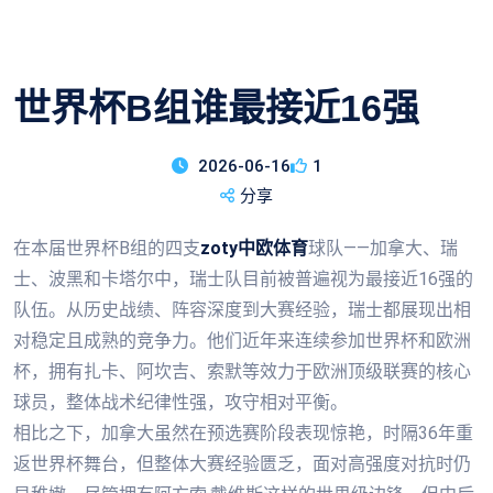
世界杯B组谁最接近16强
2026-06-16
1
分享
在本届世界杯B组的四支
zoty中欧体育
球队——加拿大、瑞
士、波黑和卡塔尔中，瑞士队目前被普遍视为最接近16强的
队伍。从历史战绩、阵容深度到大赛经验，瑞士都展现出相
对稳定且成熟的竞争力。他们近年来连续参加世界杯和欧洲
杯，拥有扎卡、阿坎吉、索默等效力于欧洲顶级联赛的核心
球员，整体战术纪律性强，攻守相对平衡。
相比之下，加拿大虽然在预选赛阶段表现惊艳，时隔36年重
返世界杯舞台，但整体大赛经验匮乏，面对高强度对抗时仍