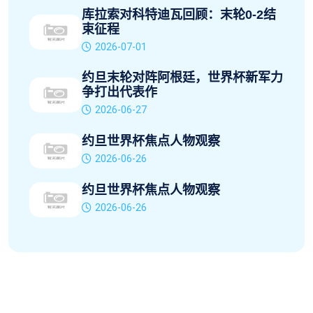
库拉索对科特迪瓦回顾：末轮0-2结
束征程
2026-07-01
约旦末轮对阵阿根廷，世界杯新军力
争打出代表作
2026-06-27
约旦世界杯焦点人物观察
2026-06-26
约旦世界杯焦点人物观察
2026-06-26