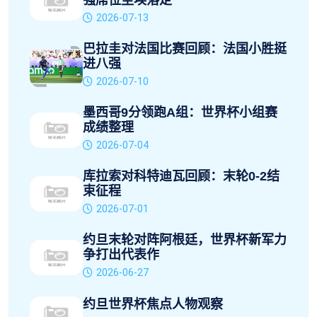
强席位尘埃落定
2026-07-13
巴拉圭对法国比赛回顾：法国小胜挺
进八强
2026-07-10
墨西哥9分领跑A组：世界杯小组赛
成绩整理
2026-07-04
库拉索对科特迪瓦回顾：末轮0-2结
束征程
2026-07-01
约旦末轮对阵阿根廷，世界杯新军力
争打出代表作
2026-06-27
约旦世界杯焦点人物观察