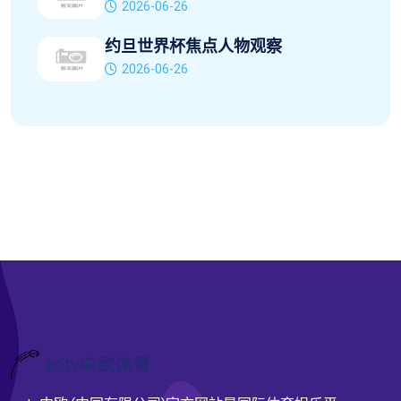
2026-06-26
约旦世界杯焦点人物观察
2026-06-26