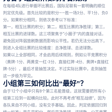
在每组4队进行单循环比赛后，国际足联有一套明确的顺位
判定优先级。首先比较的是积分——胜一场3分、平1分、负0
分。如果积分相同，则依次参考以下标准：
第一，相互比赛的积分；第二，相互比赛的净胜球；第三，
相互比赛的进球数。这三项聚焦于“小圈子”内的直接对话，
避免因对阵弱旅刷数据而影响公平性。若仍无法分出高下，
则进入全组比赛的比较维度：总净胜球、总进球数。
如果以上全部相同，才会启用后续规则，例如公平竞赛积分
（黄牌-1分、两黄变一红-3分、直接红牌-4分、黄牌+直接红
牌-5分），最后才是抽签决定。不过实际比赛中，走到抽签
这一步极为罕见。
小组第三如何比出“最好”？
由于12个小组中只有8个第三名能晋级，这就需要把所有小
组第三拉到一起横向比较。此时不再考虑“相互战绩”，因为
各队来自不同小组，没有交手基础。因此，判定依据回归到