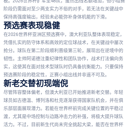
板。2026世界杯扩军至48队，虽然出线名额增加，但小组赛
阶段仍需面对至少两支实力不俗的对手，若无法在关键战中
保持高强度输出，经验未必能弥补身体机能的下滑。
预选赛表现稳健
在2026世界杯亚洲区预选赛中，澳大利亚队整体表现稳定，
凭借扎实的防守体系和高效的定位球战术，在关键战中屡次
抢分。球队在第二阶段顺利晋级第三轮，展现出在逆境中的
韧性。主帅阿诺德注重纪律性和团队协作，战术打法偏向务
实，这使其在面对技术型球队时仍具备抗衡能力。只要保持
预选赛阶段的稳定性，正赛小组出线并非遥不可及。
新老交替初现端倪
尽管阵容整体偏老，但澳大利亚已开始推进新老交替。年轻
球员如古德温、博列洛和杜克逐渐获得国家队机会，并在俱
乐部层面展现潜力。若能在世界杯前完成关键位置的平稳过
渡，尤其是中场控制与边路冲击力的补强，将极大提升球队
活力。不过，目前新生代尚未完全挑起大梁，能否在世界杯