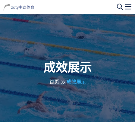
成效展示
首页
成效展示