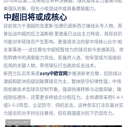
2010年后第二次亮相世界杯决赛圈，球队整体实力虽难与欧
美强队抗衡，但在小组混战中或具备搅局能力。
中超旧将或成核心
目前效力于澳超的克里斯·伍德仍是新西兰锋线头号人物，而
曾征战中超的后卫温斯顿·里德虽已淡出主力阵容，其经验仍
可能对年轻球员产生影响。更值得关注的是中场核心比尔·帕
夫莱蒂奇——这位曾在中超短暂效力的球员如今坐镇英冠，攻
防转换中的调度能力突出。若最终入选，他有望成为连接前
后场的关键人物，带领球队打出高效反击战术。
新西兰队近年来逐
zoty中欧官网
步推进新老交替，后防线以
澳超和欧洲低级别联赛球员为主，整体防守纪律性强；中场
则依赖技术型球员控制节奏，强调快速转移与边路突破；锋
线除伍德外，还需更多终结点分担压力。主帅通常采用5-4-1
或3-5-2阵型，立足防守、伺机反击，这种务实打法在面对实
力接近的对手时往往奏效，但在高强度对抗下仍显吃力。