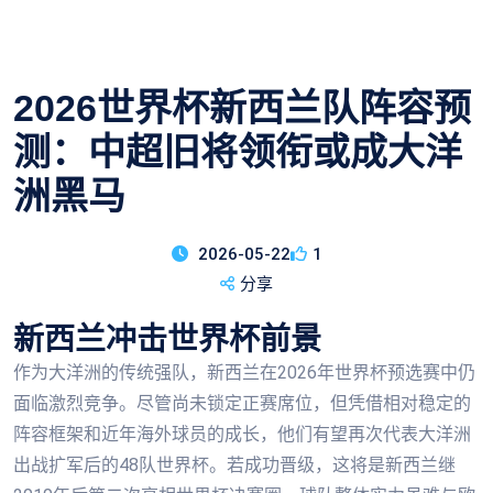
2026世界杯新西兰队阵容预
测：中超旧将领衔或成大洋
洲黑马
2026-05-22
1
分享
新西兰冲击世界杯前景
作为大洋洲的传统强队，新西兰在2026年世界杯预选赛中仍
面临激烈竞争。尽管尚未锁定正赛席位，但凭借相对稳定的
阵容框架和近年海外球员的成长，他们有望再次代表大洋洲
出战扩军后的48队世界杯。若成功晋级，这将是新西兰继