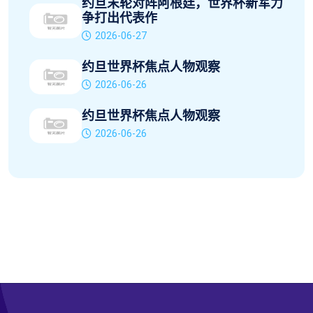
约旦末轮对阵阿根廷，世界杯新军力
争打出代表作
2026-06-27
约旦世界杯焦点人物观察
2026-06-26
约旦世界杯焦点人物观察
2026-06-26