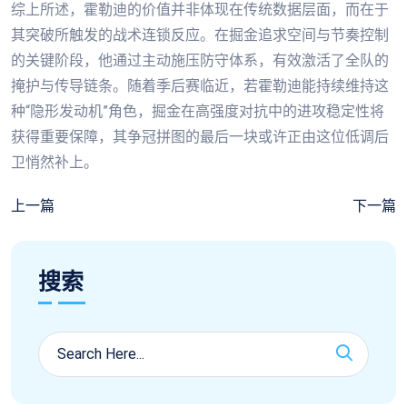
综上所述，霍勒迪的价值并非体现在传统数据层面，而在于
其突破所触发的战术连锁反应。在掘金追求空间与节奏控制
的关键阶段，他通过主动施压防守体系，有效激活了全队的
掩护与传导链条。随着季后赛临近，若霍勒迪能持续维持这
种“隐形发动机”角色，掘金在高强度对抗中的进攻稳定性将
获得重要保障，其争冠拼图的最后一块或许正由这位低调后
卫悄然补上。
上一篇
下一篇
搜索