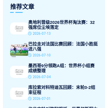
推荐文章
奥地利晋级2026世界杯淘汰赛：32
强席位尘埃落定
2026-07-13
巴拉圭对法国比赛回顾：法国小胜挺
进八强
2026-07-10
墨西哥9分领跑A组：世界杯小组赛
成绩整理
2026-07-04
库拉索对科特迪瓦回顾：末轮0-2结
束征程
2026-07-01