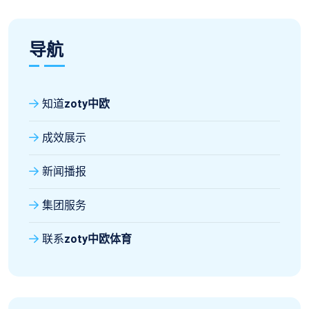
导航
知道
zoty中欧
成效展示
新闻播报
集团服务
联系
zoty中欧体育