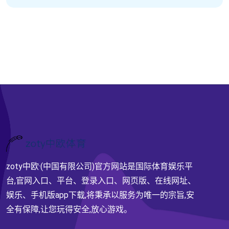
zoty中欧·(中国有限公司)官方网站是国际体育娱乐平
台,官网入口、平台、登录入口、网页版、在线网址、
娱乐、手机版app下载,将秉承以服务为唯一的宗旨,安
全有保障,让您玩得安全,放心游戏。