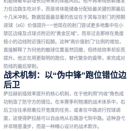
机能随着年龄增长而带来的体能风险。他不再单纯依赖爆发
力在边路生吃对手，而是将体能储备分配给最关键的那最后
十几米冲刺。数据层面最显著的佐证在于其每次射门的预期
进球（xG）价值提升——他现在的射门尝试更多地集中在小
禁区边缘及点球点附近的“黄金区域”，而非过去那样在角度
极小的边线附近强行起脚。这种“高价值射门”比例的增加，
直接解释了为何他的触球位置虽然回撤，但终结效率却反而
提升。他正在用更聪明的跑位，替代繁杂的盘带，来完成对
防线的最后穿刺。
战术机制：以“伪中锋”跑位错位边
后卫
萨拉赫前插效率提升的核心机制，在于他利用“内收”角色成
功制造了防守方的错位。在本赛季利物浦的战术体系中，右
后卫往往承担着拉开宽度的任务，或者在中路进行控球调
度，这使得萨拉赫可以自由地从右路游弋到中路。这种游弋
并非随意漫步，而是一种精心设计的战术欺诈。