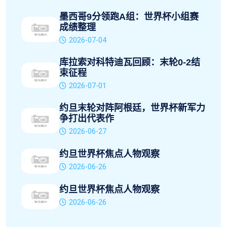
墨西哥9分领跑A组：世界杯小组赛
成绩整理
2026-07-04
库拉索对科特迪瓦回顾：末轮0-2结
束征程
2026-07-01
约旦末轮对阵阿根廷，世界杯新军力
争打出代表作
2026-06-27
约旦世界杯焦点人物观察
2026-06-26
约旦世界杯焦点人物观察
2026-06-26