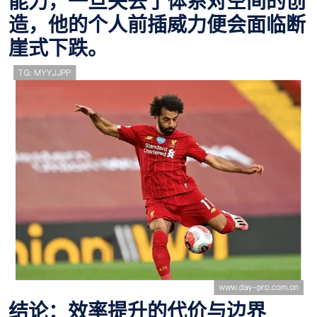
能力，一旦失去了体系对空间的创
造，他的个人前插威力便会面临断
崖式下跌。
结论：效率提升的代价与边界