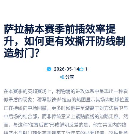
萨拉赫本赛季前插效率提
升，如何更有效撕开防线制
造射门？
2026-05-14
1
分享
在本赛季的英超赛场上，利物浦的进攻体系中呈现出一种看
似矛盾的现象：穆罕默德·萨拉赫的热图显示其场均触球位置
正在持续向中场回撤，更多时候他甚至游离于对方边后卫与
中后场的结合部，而非传统意义上紧贴底线的边路走廊。然
而，与这种“位置后置”形成鲜明反差的是，他在禁区内的终
结产出与射门转化率却迎来了近年来的显著峰值。这种反差