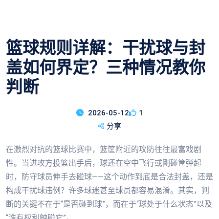
篮球规则详解：干扰球与封
盖如何界定？三种情况教你
判断
2026-05-12
1
分享
在激烈对抗的篮球比赛中，篮筐附近的攻防往往最富戏剧
性。当进攻方投篮出手后，球还在空中飞行或刚碰筐弹起
时，防守球员伸手去碰球——这个动作到底是合法封盖，还是
构成干扰球违例？许多球迷甚至球员都容易混淆。其实，判
断的关键不在于“是否碰到球”，而在于“球处于什么状态”以及
“谁有权利触碰它”。