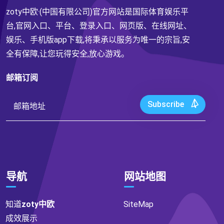
zoty中欧·(中国有限公司)官方网站是国际体育娱乐平
台,官网入口、平台、登录入口、网页版、在线网址、
娱乐、手机版app下载,将秉承以服务为唯一的宗旨,安
全有保障,让您玩得安全,放心游戏。
邮箱订阅
Subscribe
导航
网站地图
知道
zoty中欧
SiteMap
成效展示