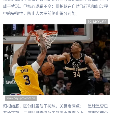
成干扰球。但核心逻辑不变：保护球在自然飞行和弹跳过程
中的完整性，防止人为提前终止得分可能。
归根结底，区分封盖与干扰球，关键看两点：一是球是否已