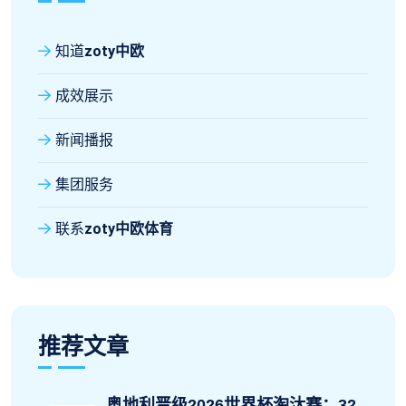
知道
zoty中欧
成效展示
新闻播报
集团服务
联系
zoty中欧体育
推荐文章
奥地利晋级2026世界杯淘汰赛：32